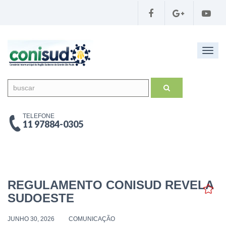
Toggl
navig
buscar
TELEFONE
11 97884-0305
REGULAMENTO CONISUD REVELA
SUDOESTE
JUNHO 30, 2026
COMUNICAÇÃO