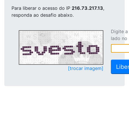
Para liberar o acesso
do IP
216.73.217.13
,
responda ao desafio abaixo.
Digite 
lado no
[trocar imagem]